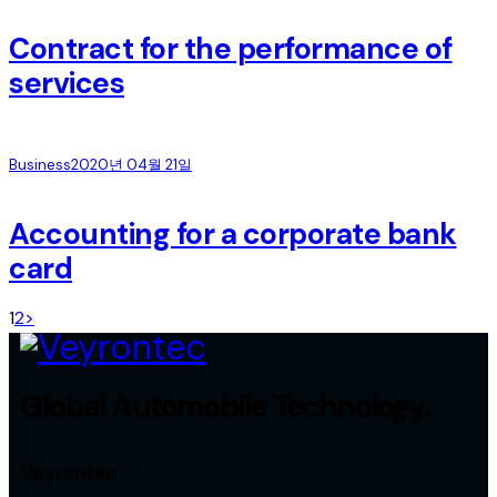
Contract for the performance of
services
Business
2020년 04월 21일
Accounting for a corporate bank
card
글
Page
Page
1
2
>
페
Global Automobile Technology.
이
지
Veyrontec