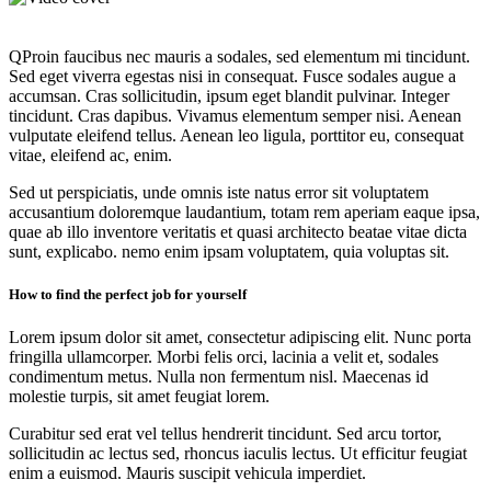
Q
Proin faucibus nec mauris a sodales, sed elementum mi tincidunt.
Sed eget viverra egestas nisi in consequat. Fusce sodales augue a
accumsan. Cras sollicitudin, ipsum eget blandit pulvinar. Integer
tincidunt. Cras dapibus. Vivamus elementum semper nisi. Aenean
vulputate eleifend tellus. Aenean leo ligula, porttitor eu, consequat
vitae, eleifend ac, enim.
Sed ut perspiciatis, unde omnis iste natus error sit voluptatem
accusantium doloremque laudantium, totam rem aperiam eaque ipsa,
quae ab illo inventore veritatis et quasi architecto beatae vitae dicta
sunt, explicabo. nemo enim ipsam voluptatem, quia voluptas sit.
How to find the perfect job for yourself
Lorem ipsum dolor sit amet, consectetur adipiscing elit. Nunc porta
fringilla ullamcorper. Morbi felis orci, lacinia a velit et, sodales
condimentum metus. Nulla non fermentum nisl. Maecenas id
molestie turpis, sit amet feugiat lorem.
Curabitur sed erat vel tellus hendrerit tincidunt. Sed arcu tortor,
sollicitudin ac lectus sed, rhoncus iaculis lectus. Ut efficitur feugiat
enim a euismod. Mauris suscipit vehicula imperdiet.