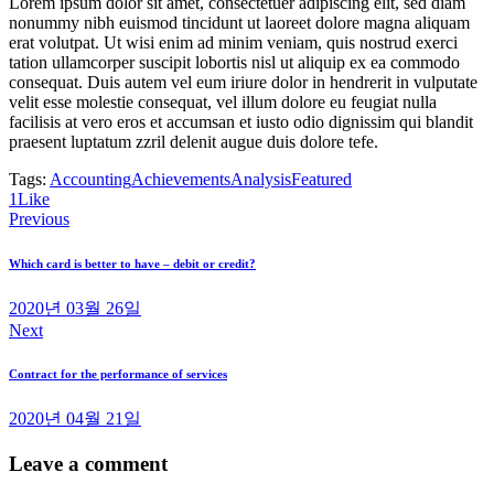
Lorem ipsum dolor sit amet, consectetuer adipiscing elit, sed diam
nonummy nibh euismod tincidunt ut laoreet dolore magna aliquam
erat volutpat. Ut wisi enim ad minim veniam, quis nostrud exerci
tation ullamcorper suscipit lobortis nisl ut aliquip ex ea commodo
consequat. Duis autem vel eum iriure dolor in hendrerit in vulputate
velit esse molestie consequat, vel illum dolore eu feugiat nulla
facilisis at vero eros et accumsan et iusto odio dignissim qui blandit
praesent luptatum zzril delenit augue duis dolore tefe.
Tags:
Accounting
Achievements
Analysis
Featured
1
Like
Previous
글
탐
Which card is better to have – debit or credit?
색
2020년 03월 26일
Next
Contract for the performance of services
2020년 04월 21일
Leave a comment