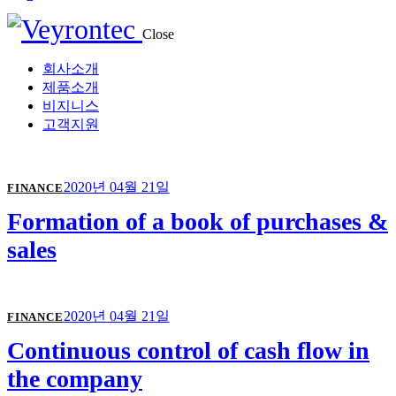
Close
회사소개
제품소개
비지니스
고객지원
2020년 04월 21일
FINANCE
Formation of a book of purchases &
sales
2020년 04월 21일
FINANCE
Continuous control of cash flow in
the company