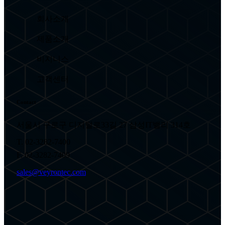
회사소개
제품소개
비지니스
고객센터
Contact
서울시 구로구 디지털로33길 27 삼성IT밸리 314호
T. 02-3282-7400
F. 02-3282-7409
sales@veyrontec.com