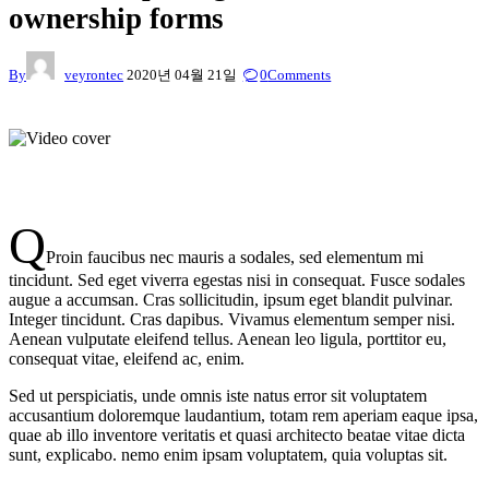
ownership forms
By
veyrontec
2020년 04월 21일
0
Comments
Q
Proin faucibus nec mauris a sodales, sed elementum mi
tincidunt. Sed eget viverra egestas nisi in consequat. Fusce sodales
augue a accumsan. Cras sollicitudin, ipsum eget blandit pulvinar.
Integer tincidunt. Cras dapibus. Vivamus elementum semper nisi.
Aenean vulputate eleifend tellus. Aenean leo ligula, porttitor eu,
consequat vitae, eleifend ac, enim.
Sed ut perspiciatis, unde omnis iste natus error sit voluptatem
accusantium doloremque laudantium, totam rem aperiam eaque ipsa,
quae ab illo inventore veritatis et quasi architecto beatae vitae dicta
sunt, explicabo. nemo enim ipsam voluptatem, quia voluptas sit.