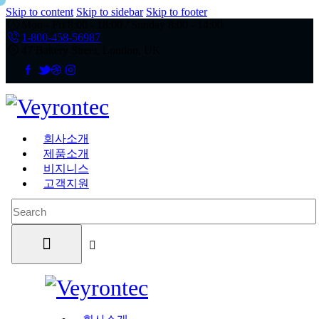
Skip to content
Skip to sidebar
Skip to footer
Mon - Fri 8:00 - 18:00 / Sunday 8:00 - 14:00
1-800-458-56987
47 Bakery Street, London, UK
회사소개
제품소개
비지니스
고객지원