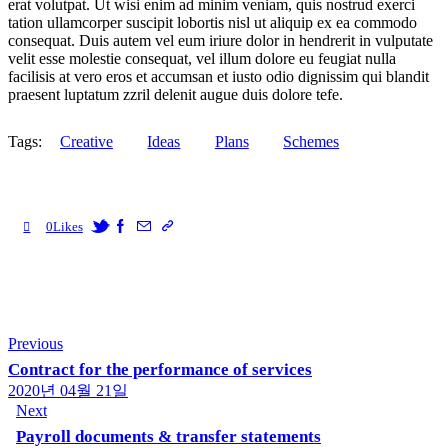
erat volutpat. Ut wisi enim ad minim veniam, quis nostrud exerci
tation ullamcorper suscipit lobortis nisl ut aliquip ex ea commodo
consequat. Duis autem vel eum iriure dolor in hendrerit in vulputate
velit esse molestie consequat, vel illum dolore eu feugiat nulla
facilisis at vero eros et accumsan et iusto odio dignissim qui blandit
praesent luptatum zzril delenit augue duis dolore tefe.
Tags:
Creative
Ideas
Plans
Schemes
0
Likes
글
Previous
Contract for the performance of services
탐
2020년 04월 21일
색
Next
Payroll documents & transfer statements