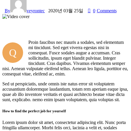
By
veyrontec
2020년 03월 25일
0
Comments
Proin faucibus nec mauris a sodales, sed elementum
mi tincidunt. Sed eget viverra egestas nisi in
Q
consequat. Fusce sodales augue a accumsan. Cras
sollicitudin, ipsum eget blandit pulvinar. Integer
tincidunt. Cras dapibus. Vivamus elementum semper
nisi. Aenean vulputate eleifend tellus. Aenean leo ligula, porttitor eu,
consequat vitae, eleifend ac, enim.
Sed ut perspiciatis, unde omnis iste natus error sit voluptatem
accusantium doloremque laudantium, totam rem aperiam eaque ipsa,
quae ab illo inventore veritatis et quasi architecto beatae vitae dicta
sunt, explicabo. nemo enim ipsam voluptatem, quia voluptas sit.
How to find the perfect job for yourself
Lorem ipsum dolor sit amet, consectetur adipiscing elit. Nunc porta
fringilla ullamcorper. Morbi felis orci, lacinia a velit et, sodales