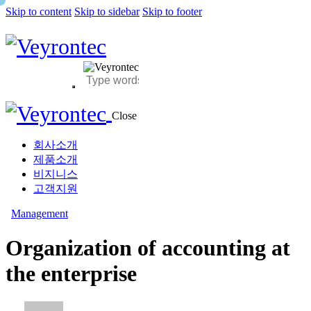
Skip to content
Skip to sidebar
Skip to footer
Close
회사소개
제품소개
비지니스
고객지원
Management
Organization of accounting at
the enterprise