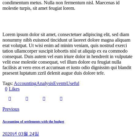
condimentum metus. Nulla non fermentum nisl. Maecenas id
molestie turpis, sit amet feugiat lorem.
Lorem ipsum dolor sit amet, consectetuer adipiscing elit, sed diam
nonummy nibh euismod tincidunt ut laoreet dolore magna aliquam
erat volutpat. Ut wisi enim ad minim veniam, quis nostrud exerci
tation ullamcorper suscipit lobortis nisl ut aliquip ex ea commodo
consequat. Duis autem vel eum iriure dolor in hendrerit in vulputate
velit esse molestie consequat, vel illum dolore eu feugiat nulla
facilisis at vero eros et accumsan et iusto odio dignissim qui blandit
praesent luptatum zzril delenit augue duis dolore tefe.
Tags:
Accounting
Analysis
Events
Useful
0
Likes
Previous
글
탐
Accounting of settlements with the budget
색
2020년 03월 24일