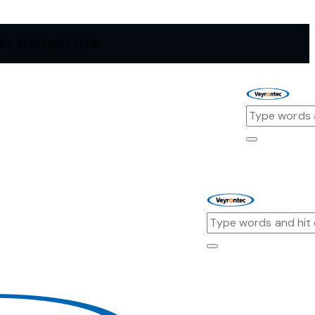
, 삼성IT밸리 314호