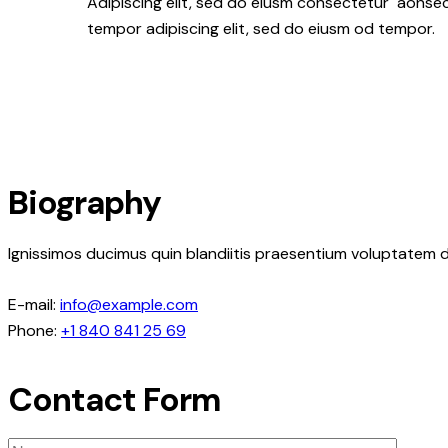
Adipiscing elit, sed do eiusm consectetur aonse
tempor adipiscing elit, sed do eiusm od tempor.
Biography
Ignissimos ducimus quin blandiitis praesentium voluptatem d
E-mail:
info@example.com
Phone:
+1 840 841 25 69
Contact Form