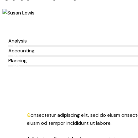
Analysis
80%
Accounting
90%
Planning
88%
Q
onsectetur adipiscing elit, sed do eiusm onsecte
eiusm od tempor incididunt ut labore.