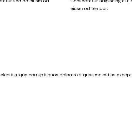
ctetur sed do eiusm od
Consectetur adipiscing elit,
eiusm od tempor.
eleniti atque corrupti quos dolores et quas molestias exceptu