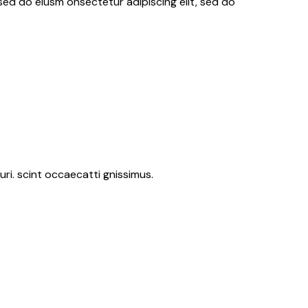
 sed do eiusm onsectetur adipiscing elit, sed do
ri. scint occaecatti gnissimus.