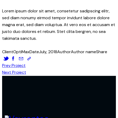
Lorem ipsum dolor sit amet, consetetur sadipscing elitr,
sed diam nonumy eirmod tempor invidunt labore dolore
magna erat, sed diam voluptua. At vero eos et accusam et
justo duo dolores et rebum. Stet clita bergren, no sea
takimata sanctus.
Client
OptiMax
Date
July, 2018
Author
Author name
Share
글
Prev Project
Next Project
탐
색